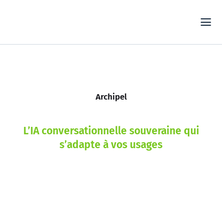
Passer
au
Tog
contenu
Nav
S
Archipel
PLA
L’IA conversationnelle souveraine qui
EX
s’adapte à vos usages
C